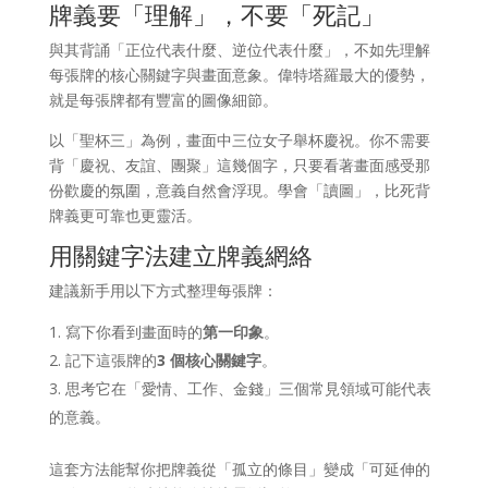
牌義要「理解」，不要「死記」
與其背誦「正位代表什麼、逆位代表什麼」，不如先理解
每張牌的核心關鍵字與畫面意象。偉特塔羅最大的優勢，
就是每張牌都有豐富的圖像細節。
以「聖杯三」為例，畫面中三位女子舉杯慶祝。你不需要
背「慶祝、友誼、團聚」這幾個字，只要看著畫面感受那
份歡慶的氛圍，意義自然會浮現。學會「讀圖」，比死背
牌義更可靠也更靈活。
用關鍵字法建立牌義網絡
建議新手用以下方式整理每張牌：
寫下你看到畫面時的
第一印象
。
記下這張牌的
3 個核心關鍵字
。
思考它在「愛情、工作、金錢」三個常見領域可能代表
的意義。
這套方法能幫你把牌義從「孤立的條目」變成「可延伸的