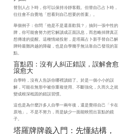
替別人占卜時，你可以保持冷靜客觀。但替自己占卜時，
往往會不自覺地「想看到自己想要的答案」。
舉個例子：你問「他是不是還喜歡我？」抽到一張中性的
牌，你可能會努力把它解讀成正面訊息，而忽略掉牌真正
想傳達的提醒。這種情緒投射，是塔羅占卜新手替自己解
牌時最難跨越的障礙，也是自學幾乎無法靠自己發現的盲
點。
盲點四：沒有人糾正錯誤，誤解會愈
滾愈大
自學時，沒有人告訴你哪裡讀錯了。於是一個小小的誤
解，可能在無形中被你重複使用、不斷強化，久而久之就
變成根深柢固的錯誤習慣。
這也是為什麼許多人自學一兩年後，還是覺得自己「卡在
原地」。不是不努力，而是缺少一面能映照出盲點的鏡
子。
塔羅牌牌義入門：先懂結構，