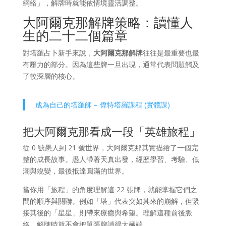
網絡」，解牌時就能依情境靈活調整。
大阿爾克那解牌策略：讀懂人
生的二十二個篇章
對塔羅占卜新手來說，
大阿爾克那解牌
往往是最重要也最
有壓力的部分。因為這些牌一旦出現，通常代表問題觸及
了較深層的核心。
成為自己的塔羅師 – 偉特塔羅課程 (實體課)
把大阿爾克那看成一段「英雄旅程」
從 0 號愚人到 21 號世界，大阿爾克那其實描繪了一個完
整的成長故事。愚人帶著天真出發，經歷學習、考驗、低
潮與蛻變，最後抵達圓滿的世界。
當你用「旅程」的角度理解這 22 張牌，就能掌握它們之
間的順序與關聯。例如「塔」代表突如其來的崩解，但緊
接其後的「星星」則帶來療癒與希望。理解這種前後脈
絡，解牌時就不會把單張牌讀得太極端。