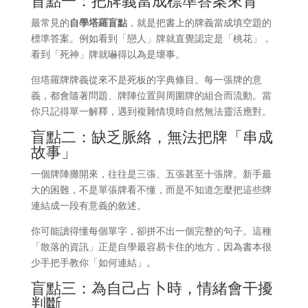
最常見的
自學塔羅盲點
，就是把書上的牌義當成填空題的
標準答案。例如看到「戀人」牌就直覺認定是「桃花」，
看到「死神」牌就嚇得以為是壞事。
但塔羅牌牌義從來不是死板的字典條目。每一張牌的意
義，都會隨著問題、牌陣位置與周圍牌的組合而流動。當
你只記得單一解釋，遇到複雜情境時自然無法靈活應對。
盲點二：缺乏脈絡，無法把牌「串成
故事」
一個牌陣攤開來，往往是三張、五張甚至十張牌。新手最
大的困難，不是單張牌看不懂，而是不知道怎麼把這些牌
連結成一段有意義的敘述。
你可能讀得懂每個單字，卻拼不出一個完整的句子。這種
「散落的資訊」正是自學最容易卡住的地方，因為書本很
少手把手教你「如何連結」。
盲點三：為自己占卜時，情緒會干擾
判斷