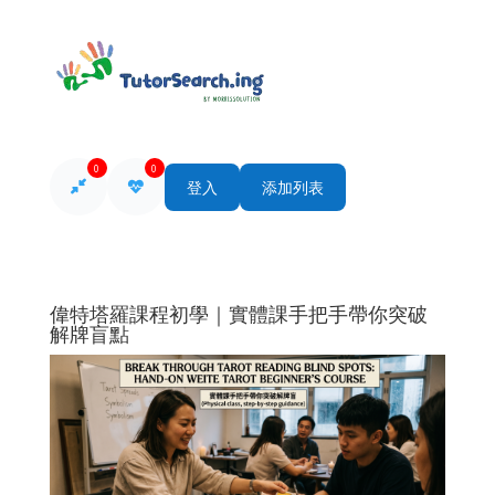
0
0
登入
添加列表
偉特塔羅課程初學｜實體課手把手帶你突破
解牌盲點