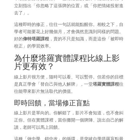
立刻指出「你忽略了這張牌的位置」或「你把情緒投射進
去了」。
這種即時的修正，往往一句話就能點醒你。相較之下，自
學者可能要花上好幾個月，才會偶然意識到同樣的問題。
好的
偉特塔羅課程
，賣的不只是知識，而是這份「被即時
校正」的學習效率。
為什麼塔羅實體課程比線上影
片更有效？
線上影片很方便，隨時可以看、可以暫停。但若你的目標
是真正學會「替自己與他人解牌」，一堂
塔羅實體課程
往
往能帶來影片無法取代的價值。
即時回饋，當場修正盲點
線上影片是單向的。你解錯了，影片不會知道，也不會糾
正你。但在實體課裡，當你攤開一個牌陣、說出自己的解
讀，老師可以馬上回饋。
這種「做中學、錯中改」的循環，是突破自學塔羅盲點最