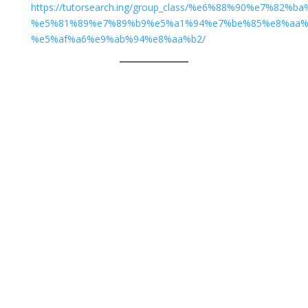
https://tutorsearch.ing/group_class/%e6%88%90%e7
%e5%81%89%e7%89%b9%e5%a1%94%e7%be%85%e8%aa%
%e5%af%a6%e9%ab%94%e8%aa%b2/