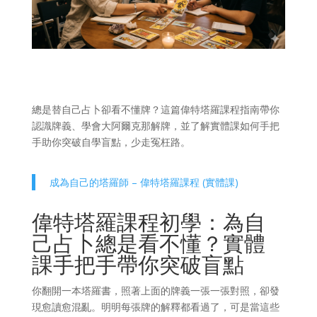
總是替自己占卜卻看不懂牌？這篇偉特塔羅課程指南帶你
認識牌義、學會大阿爾克那解牌，並了解實體課如何手把
手助你突破自學盲點，少走冤枉路。
成為自己的塔羅師 – 偉特塔羅課程 (實體課)
偉特塔羅課程初學：為自
己占卜總是看不懂？實體
課手把手帶你突破盲點
你翻開一本塔羅書，照著上面的牌義一張一張對照，卻發
現愈讀愈混亂。明明每張牌的解釋都看過了，可是當這些