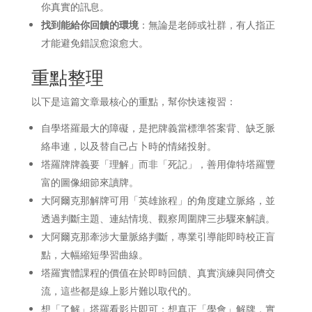
你真實的訊息。
找到能給你回饋的環境
：無論是老師或社群，有人指正
才能避免錯誤愈滾愈大。
重點整理
以下是這篇文章最核心的重點，幫你快速複習：
自學塔羅最大的障礙，是把牌義當標準答案背、缺乏脈
絡串連，以及替自己占卜時的情緒投射。
塔羅牌牌義要「理解」而非「死記」，善用偉特塔羅豐
富的圖像細節來讀牌。
大阿爾克那解牌可用「英雄旅程」的角度建立脈絡，並
透過判斷主題、連結情境、觀察周圍牌三步驟來解讀。
大阿爾克那牽涉大量脈絡判斷，專業引導能即時校正盲
點，大幅縮短學習曲線。
塔羅實體課程的價值在於即時回饋、真實演練與同儕交
流，這些都是線上影片難以取代的。
想「了解」塔羅看影片即可；想真正「學會」解牌，實