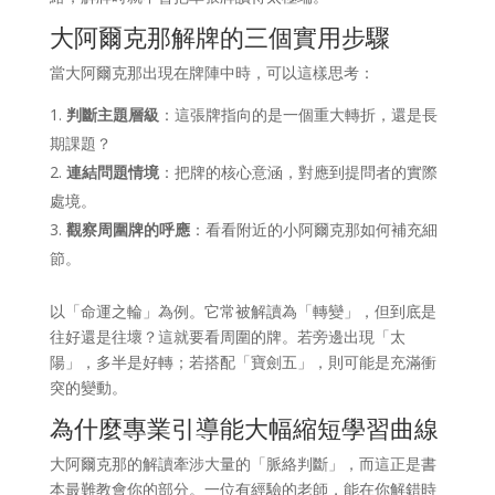
大阿爾克那解牌的三個實用步驟
當大阿爾克那出現在牌陣中時，可以這樣思考：
判斷主題層級
：這張牌指向的是一個重大轉折，還是長
期課題？
連結問題情境
：把牌的核心意涵，對應到提問者的實際
處境。
觀察周圍牌的呼應
：看看附近的小阿爾克那如何補充細
節。
以「命運之輪」為例。它常被解讀為「轉變」，但到底是
往好還是往壞？這就要看周圍的牌。若旁邊出現「太
陽」，多半是好轉；若搭配「寶劍五」，則可能是充滿衝
突的變動。
為什麼專業引導能大幅縮短學習曲線
大阿爾克那的解讀牽涉大量的「脈絡判斷」，而這正是書
本最難教會你的部分。一位有經驗的老師，能在你解錯時