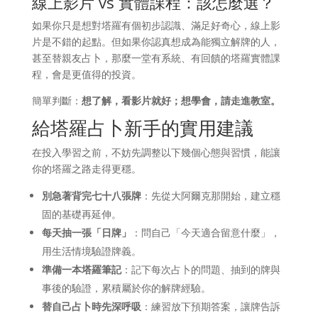
線上影片 vs 實體課程：該怎麼選？
如果你只是想對塔羅有個初步認識、滿足好奇心，線上影
片是不錯的起點。但如果你認真想成為能獨立解牌的人，
甚至替親友占卜，那麼一堂有系統、有回饋的塔羅實體課
程，會是更值得的投資。
簡單判斷：
想了解，看影片就好；想學會，請走進教室。
給塔羅占卜新手的實用建議
在投入學習之前，不妨先調整以下幾個心態與習慣，能讓
你的塔羅之路走得更穩。
別急著背完七十八張牌
：先從大阿爾克那開始，建立穩
固的基礎再延伸。
每天抽一張「日牌」
：問自己「今天適合留意什麼」，
用生活情境驗證牌義。
準備一本塔羅筆記
：記下每次占卜的問題、抽到的牌與
事後的驗證，累積屬於你的解牌經驗。
替自己占卜時先深呼吸
：練習放下預期答案，讓牌告訴