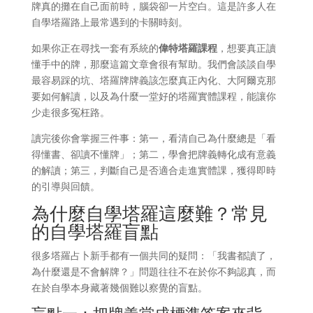
牌真的攤在自己面前時，腦袋卻一片空白。這是許多人在
自學塔羅路上最常遇到的卡關時刻。
如果你正在尋找一套有系統的
偉特塔羅課程
，想要真正讀
懂手中的牌，那麼這篇文章會很有幫助。我們會談談自學
最容易踩的坑、塔羅牌牌義該怎麼真正內化、大阿爾克那
要如何解讀，以及為什麼一堂好的塔羅實體課程，能讓你
少走很多冤枉路。
讀完後你會掌握三件事：第一，看清自己為什麼總是「看
得懂書、卻讀不懂牌」；第二，學會把牌義轉化成有意義
的解讀；第三，判斷自己是否適合走進實體課，獲得即時
的引導與回饋。
為什麼自學塔羅這麼難？常見
的自學塔羅盲點
很多塔羅占卜新手都有一個共同的疑問：「我書都讀了，
為什麼還是不會解牌？」問題往往不在於你不夠認真，而
在於自學本身藏著幾個難以察覺的盲點。
盲點一：把牌義當成標準答案來背