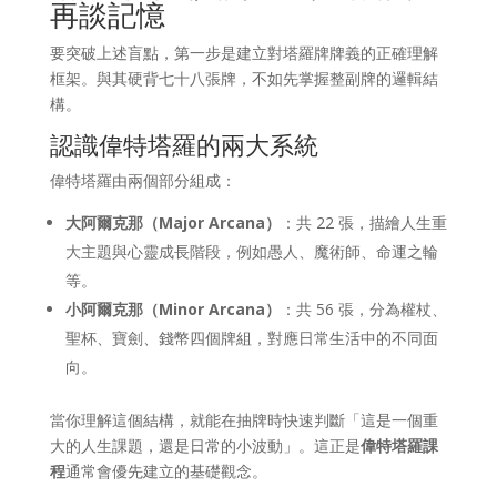
再談記憶
要突破上述盲點，第一步是建立對塔羅牌牌義的正確理解
框架。與其硬背七十八張牌，不如先掌握整副牌的邏輯結
構。
認識偉特塔羅的兩大系統
偉特塔羅由兩個部分組成：
大阿爾克那（Major Arcana）
：共 22 張，描繪人生重
大主題與心靈成長階段，例如愚人、魔術師、命運之輪
等。
小阿爾克那（Minor Arcana）
：共 56 張，分為權杖、
聖杯、寶劍、錢幣四個牌組，對應日常生活中的不同面
向。
當你理解這個結構，就能在抽牌時快速判斷「這是一個重
大的人生課題，還是日常的小波動」。這正是
偉特塔羅課
程
通常會優先建立的基礎觀念。