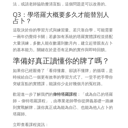
法，或請老師協助釐清盲點，這個問題是可以改善的。
Q3：學塔羅大概要多久才能替別人
占卜？
這取決於你的學習方式與練習量。若只靠自學，可能需要
一兩年仍覺得卡關；若參加有系統的塔羅實體課程並搭配
大量演練，多數人能在數週到數月內，建立起替親友占卜
的基本能力。關鍵在於是否有足夠的實作與即時回饋。
準備好真正讀懂你的牌了嗎？
如果你已經厭倦了「看得懂書、卻讀不懂牌」的循環，是
時候給自己一個更有效率的學習方式了。一堂手把手帶你
突破盲點的實體課，能讓你少走好幾個月的冤枉路。
歡迎進一步了解我們的
偉特塔羅課程
：「成為自己的塔羅
師 – 偉特塔羅課程」，由專業老師帶你從牌義基礎一路練
到實戰解牌，讓你真正成為能為自己、也能為他人占卜的
塔羅師。
立即查看課程資訊：