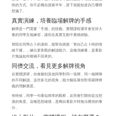
快的方式。你不必獨自摸索半年，當下就能知道自己哪裡
想偏了。
真實演練，培養臨場解牌的手感
解牌是一門需要「手感」的技藝。實體課程通常會安排大
量的同學互相練習，讓你在真實互動中累積經驗。
替陌生同學占卜的過程，能幫你跳脫「替自己占卜時的情
緒干擾」，練出更客觀的解讀能力。這種演練量，是看影
片無論如何都補不回來的。
同儕交流，看見更多解牌視角
在實體課裡，你會聽到其他同學對同一張牌、同一個牌陣
的不同解讀。這些多元的視角，能大幅拓展你對塔羅牌牌
義的理解廣度。
有時候，同學一句看似簡單的觀察，反而會打開你從沒想
過的角度。這種思想碰撞，是獨自看影片時無法獲得的養
分。