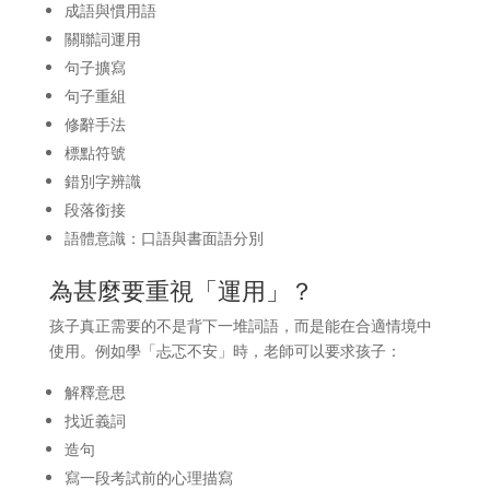
成語與慣用語
關聯詞運用
句子擴寫
句子重組
修辭手法
標點符號
錯別字辨識
段落銜接
語體意識：口語與書面語分別
為甚麼要重視「運用」？
孩子真正需要的不是背下一堆詞語，而是能在合適情境中
使用。例如學「忐忑不安」時，老師可以要求孩子：
解釋意思
找近義詞
造句
寫一段考試前的心理描寫