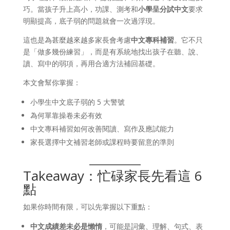
巧。當孩子升上高小，功課、測考和
小學呈分試中文
要求
明顯提高，底子弱的問題就會一次過浮現。
這也是為甚麼越來越多家長會考慮
中文專科補習
。它不只
是「做多幾份練習」，而是有系統地找出孩子在聽、說、
讀、寫中的弱項，再用合適方法補回基礎。
本文會幫你掌握：
小學生中文底子弱的 5 大警號
為何單靠操卷未必有效
中文專科補習如何改善閱讀、寫作及應試能力
家長選擇中文補習老師或課程時要留意的準則
Takeaway：忙碌家長先看這 6
點
如果你時間有限，可以先掌握以下重點：
中文成績差未必是懶惰
，可能是詞彙、理解、句式、表