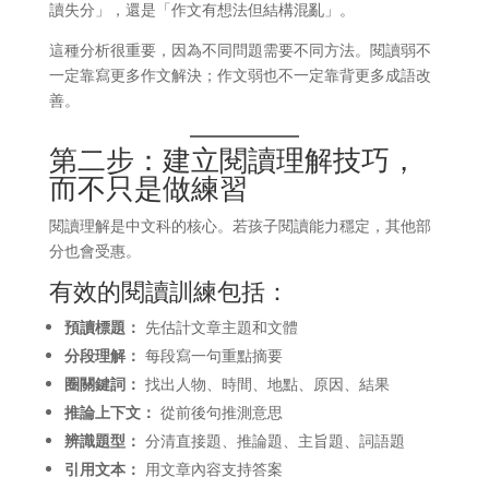
讀失分」，還是「作文有想法但結構混亂」。
這種分析很重要，因為不同問題需要不同方法。閱讀弱不
一定靠寫更多作文解決；作文弱也不一定靠背更多成語改
善。
第二步：建立閱讀理解技巧，
而不只是做練習
閱讀理解是中文科的核心。若孩子閱讀能力穩定，其他部
分也會受惠。
有效的閱讀訓練包括：
預讀標題：
先估計文章主題和文體
分段理解：
每段寫一句重點摘要
圈關鍵詞：
找出人物、時間、地點、原因、結果
推論上下文：
從前後句推測意思
辨識題型：
分清直接題、推論題、主旨題、詞語題
引用文本：
用文章內容支持答案