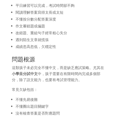
平日練習可以完成，考試時間卻不夠
閱讀理解答案寫得太長或太短
不懂按分數分配答案深度
作文審錯題或偏題
改錯題、重組句子經常粗心失分
遇到陌生文章就慌張
成績忽高忽低，欠穩定性
問題根源
這類孩子未必完全不懂中文，而是缺乏應試策略。尤其在
小學呈分試中文
中，孩子需要在有限時間內完成多個部
分，除了語文能力，也要有考試管理能力。
常見欠缺包括：
不懂先易後難
不懂圈出題目關鍵字
沒有檢查答案是否對應題問