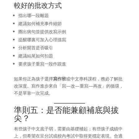
較好的批改方式
指出哪一段離題
建議如何補充事件細節
圈出病句並提供改寫示例
提醒哪裏可加入心理描寫
分析開首是否吸引
建議結尾如何扣題
要求孩子重寫一段作跟進
如果你正為孩子選擇
寫作班
或中文專科課程，務必了解批
改深度。寫作進步來自「寫—改—重寫—再改」的循環，
不是單靠一次完成。
準則五：是否能兼顧補底與拔
尖？
有些孩子中文底子弱，需要由基礎補起；有些孩子成績中
上，但希望在呈分試或校內考試中取得更穩定表現。合適