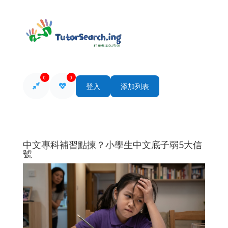
0
0
登入
添加列表
中文專科補習點揀？小學生中文底子弱5大信
號