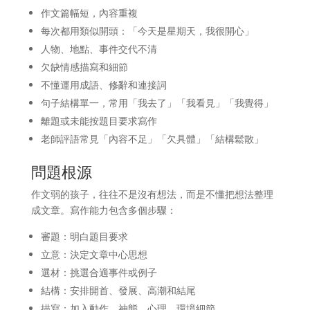
作文篇幅短，內容重複
每次都用類似開頭：「今天是星期天，我很開心」
人物、地點、事件交代不清
欠缺情感描寫和細節
不懂運用成語、修辭和連接詞
句子結構單一，常用「我去了」「我看見」「我覺得」
離題或未能按題目要求寫作
老師評語常見「內容不足」「欠具體」「結構鬆散」
問題根源
作文弱的孩子，往往不是沒有想法，而是不懂把想法整理
成文章。寫作能力包含多個步驟：
審題：明白題目要求
立意：決定文章中心思想
選材：挑選合適事件或例子
結構：安排開首、發展、高潮和結尾
描寫：加入動作、神態、心理、環境細節