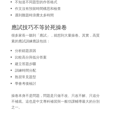
不知道不同題型的作答格式
作文沒有預留時間構思和檢查
遇到難題時浪費太多時間
應試技巧不等於死操卷
很多家長一聽到「應試」，就想到大量操卷。其實，高質
素的應試訓練應該包括：
分析錯題原因
比較高分與低分答案
建立答題步驟
訓練時間分配
熟習常見題型
學會考後檢討
操卷本身不是問題，問題是只做不改、只改不解、只追分
不補底。這也是中文專科補習與一般功課輔導最大的分別
之一。