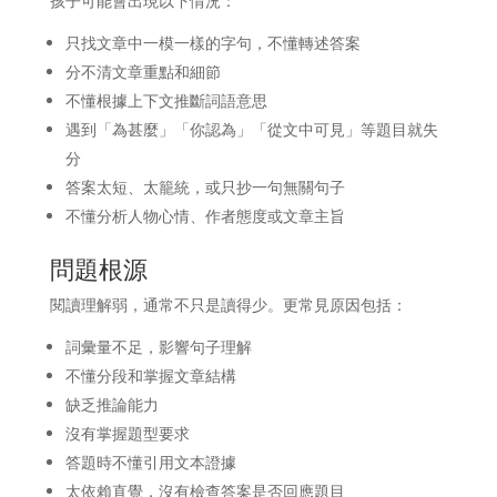
孩子可能會出現以下情況：
只找文章中一模一樣的字句，不懂轉述答案
分不清文章重點和細節
不懂根據上下文推斷詞語意思
遇到「為甚麼」「你認為」「從文中可見」等題目就失
分
答案太短、太籠統，或只抄一句無關句子
不懂分析人物心情、作者態度或文章主旨
問題根源
閱讀理解弱，通常不只是讀得少。更常見原因包括：
詞彙量不足，影響句子理解
不懂分段和掌握文章結構
缺乏推論能力
沒有掌握題型要求
答題時不懂引用文本證據
太依賴直覺，沒有檢查答案是否回應題目