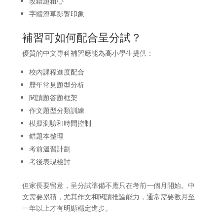
改錯題粗心
字體潦草影響印象
補習可如何配合呈分試？
優質的中文專科補習應能為高小學生提供：
校內課程進度配合
歷年常見題型分析
閱讀題答題框架
作文題型分類訓練
模擬測驗和時間控制
錯題本整理
考前溫習計劃
考後表現檢討
但家長要留意，呈分試準備不應只在考前一個月開始。中
文需要累積，尤其作文和閱讀推論能力，通常需要數月至
一年以上才有明顯穩定進步。