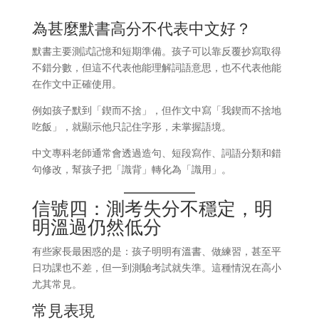
為甚麼默書高分不代表中文好？
默書主要測試記憶和短期準備。孩子可以靠反覆抄寫取得
不錯分數，但這不代表他能理解詞語意思，也不代表他能
在作文中正確使用。
例如孩子默到「鍥而不捨」，但作文中寫「我鍥而不捨地
吃飯」，就顯示他只記住字形，未掌握語境。
中文專科老師通常會透過造句、短段寫作、詞語分類和錯
句修改，幫孩子把「識背」轉化為「識用」。
信號四：測考失分不穩定，明
明溫過仍然低分
有些家長最困惑的是：孩子明明有溫書、做練習，甚至平
日功課也不差，但一到測驗考試就失準。這種情況在高小
尤其常見。
常見表現