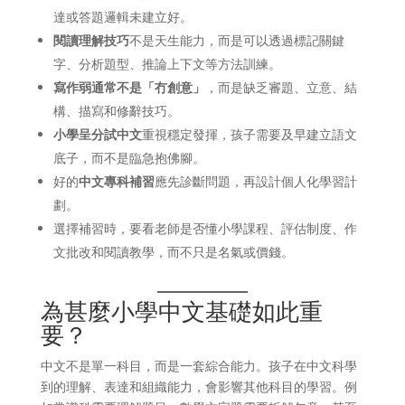
達或答題邏輯未建立好。
閱讀理解技巧
不是天生能力，而是可以透過標記關鍵
字、分析題型、推論上下文等方法訓練。
寫作弱通常不是「冇創意」
，而是缺乏審題、立意、結
構、描寫和修辭技巧。
小學呈分試中文
重視穩定發揮，孩子需要及早建立語文
底子，而不是臨急抱佛腳。
好的
中文專科補習
應先診斷問題，再設計個人化學習計
劃。
選擇補習時，要看老師是否懂小學課程、評估制度、作
文批改和閱讀教學，而不只是名氣或價錢。
為甚麼小學中文基礎如此重
要？
中文不是單一科目，而是一套綜合能力。孩子在中文科學
到的理解、表達和組織能力，會影響其他科目的學習。例