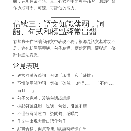
練，進步通常有限。真正有效的中文專科補習，應該把寫
作拆成可學、可練、可評估的能力。
信號三：語文知識薄弱，詞
語、句式和標點經常出錯
有些孩子在閱讀和作文中表現不穩，根源是語文基本功不
足。這包括詞語理解、句子結構、標點運用、關聯詞、修
辭和語法意識。
常見表現
經常混淆近義詞，例如「珍惜」和「愛惜」
不懂使用關聯詞，例如「雖然……但是……」「不但……
而且……」
句子欠完整，常缺主語或謂語
標點符號亂用，逗號、句號、引號不清
不懂分辨陳述句、疑問句、感嘆句
作文中出現大量口語化句子
默書合格，但實際運用詞語時錯漏百出