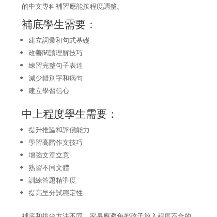
的中文專科補習應能按程度調整。
補底學生需要：
建立詞彙和句式基礎
改善閱讀理解技巧
練習完整句子表達
減少錯別字和病句
建立學習信心
中上程度學生需要：
提升推論和評價能力
學習高階作文技巧
增強文章立意
熟習不同文體
訓練答題精準度
提高呈分試穩定性
補底和拔尖方法不同。家長應避免把孩子放入程度不合的