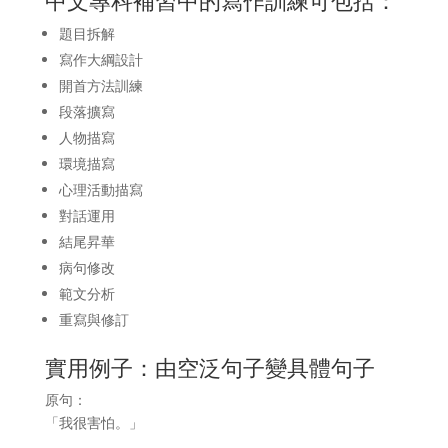
題目拆解
寫作大綱設計
開首方法訓練
段落擴寫
人物描寫
環境描寫
心理活動描寫
對話運用
結尾昇華
病句修改
範文分析
重寫與修訂
實用例子：由空泛句子變具體句子
原句：
「我很害怕。」