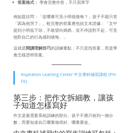
答案格式：
學會完整作答，不只寫單字
例如題目問：「從哪裏可見小明很後悔？」孩子不能只答
「因為他哭了」。較完整的答案應包括文本證據：「文中
提到小明低下頭，不敢望向媽媽，並不停說對不起，可見
他對自己的行為感到後悔。」
這就是
閱讀理解技巧
的訓練重點：不只是找答案，而是學
會怎樣證明答案。
Inspiration Learning Center 中文專科補習課程 (PN-
F6)
第三步：把作文拆細教，讓孩
子知道怎樣寫好
作文是最需要系統訓練的部分。孩子不應只收到一個分
數，而要知道自己哪裏做得好、哪裏要改。
中文專科補習中的寫作訓練可包括：