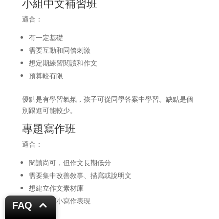
小組中文補習班
適合：
有一定基礎
需要互動和同儕刺激
想定期練習閱讀和作文
預算較有限
優點是有學習氣氛，孩子可從同學答案中學習。缺點是個
別跟進可能較少。
專題寫作班
適合：
閱讀尚可，但作文長期低分
需要集中改善敘事、描寫或說明文
想建立作文素材庫
想加強高小寫作表現
FAQ