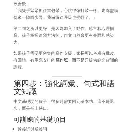
改善後：
「我雙手緊緊抓住書包帶，心跳得像打鼓一樣。走廊盡頭
傳來一陣腳步聲，我嚇得連呼吸也變輕了。」
第二句之所以更好，是因為加入了動作、感官和心理描
寫。孩子掌握這類方法後，作文自然會更有畫面和感染
力。
如果孩子需要更密集的寫作支援，家長可以考慮有批改、
有回饋、有重寫安排的
寫作班
，而不是只提供範文背誦的
課程。
第四步：強化詞彙、句式和語
文知識
中文基礎弱的孩子，很多時需要回到基本功。這不是退
步，而是補上缺口。
可訓練的基礎項目
近義詞與反義詞