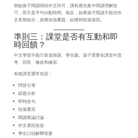
例如孩子閱讀弱但作文尚可，課程應先集中閱讀理解技
巧，而不是平均分配時間。相反，如果孩子閱讀不錯但作
文長期低分，就應加強審題、結構和段落描寫。
準則三：課堂是否有互動和即
時回饋？
中文學習不能只靠老師講、學生聽。孩子需要在課堂中思
考、回答、修改和練習。
有效課堂通常包括：
問答引導
錯題分析
即時改句
段落重寫
閱讀推論討論
作文逐段批改
學生口頭解釋答案