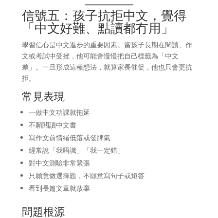
信號五：孩子抗拒中文，覺得
「中文好難、點讀都冇用」
學習信心是中文進步的重要因素。當孩子長期在閱讀、作
文或考試中受挫，他可能會慢慢把自己標籤為「中文
差」。一旦形成這種想法，就算家長催促，他也只會更抗
拒。
常見表現
一做中文功課就拖延
不願閱讀中文書
寫作文前情緒低落或發脾氣
經常說「我唔識」「我一定錯」
對中文測驗非常緊張
只願意做選擇題，不願意寫句子或短答
看到長篇文章就放棄
問題根源