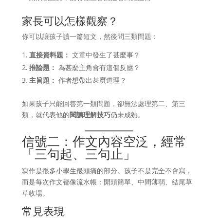
家長可以怎樣觀察？
你可以讓孩子讀一篇短文，然後問三類問題：
直接資料題：
文章中發生了甚麼事？
推論題：
為甚麼主角會有這個反應？
主旨題：
作者想帶出甚麼道理？
如果孩子只能回答第一類問題，卻無法處理第二、第三
類，就代表他的
閱讀理解技巧
仍未成熟。
信號二：作文內容空泛，經常
「三句起、三句止」
寫作是很多小學生最頭痛的部分。孩子不是完全不會寫，
而是每次作文都像流水帳：開頭簡單、中間薄弱、結尾草
草收場。
常見表現