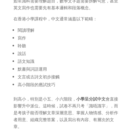
如常識科需要理解題目，數學文字題需要拆解句意，甚至
英文寫作也需要先有基本邏輯和段落概念。
在香港小學課程中，中文通常涵蓋以下範疇：
閱讀理解
寫作
聆聽
說話
語文知識
默書與詞語運用
文言或古詩文初步接觸
高小階段的應試技巧
到高小，特別是小五、小六階段，
小學呈分試中文
會直接
影響升中派位。這時候，試卷不再只考「識唔識字」，而
是考孩子能否理解文章深層意思、掌握人物情感、分析作
者用意、組織完整答案，以及寫出有內容、有層次的文
章。