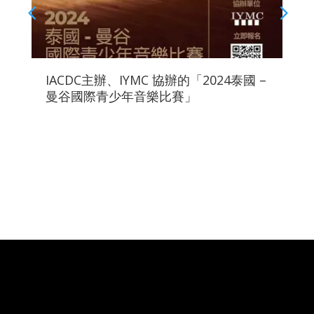
IACDC主辦、IYMC 協辦的「2024泰國 –
香
曼谷國際青少年音樂比賽」
你