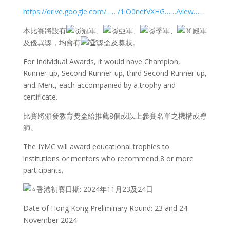
https://drive.google.com/……/1iO0netVXHG……/view……
本比賽將設有
冠軍、
亞軍、
季軍、
殿軍
及優異獎，均會有
獎盃及獎狀。
For Individual Awards, it would have Champion,
Runner-up, Second Runner-up, third Second Runner-up,
and Merit, each accompanied by a trophy and
certificate.
比賽將頒發教育獎盃給推薦8個或以上參賽名單之機構或導
師。
The IYMC will award educational trophies to
institutions or mentors who recommend 8 or more
participants.
香港初賽日期: 2024年11月23及24日
Date of Hong Kong Preliminary Round: 23 and 24
November 2024