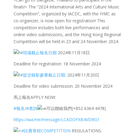
finals!> The “2024 International Arts and Culture Music
Competition”, organized by IACDC, with the IYMC as
co-organizer, is now open for registration! This
competition includes both live performances and
online video submissions, and the Hong Kong Regional
Competition will be held in 23 and 24 November 2024.
#現埸截止報名日期
2024年11月18日
Deadline for registration: 18 November 2024
#提交錄影參賽截止日期
: 2024年11月20日
Deadline for video submission: 20 November 2024
馬上報名APPLY NOW:
#報名
/
#查詢
可以聯絡我們(+852 6364 4478)
https://wa.me/message/LCADOFXB4VDRG1
#比賽章程COMPETITION
REGULATIONS: