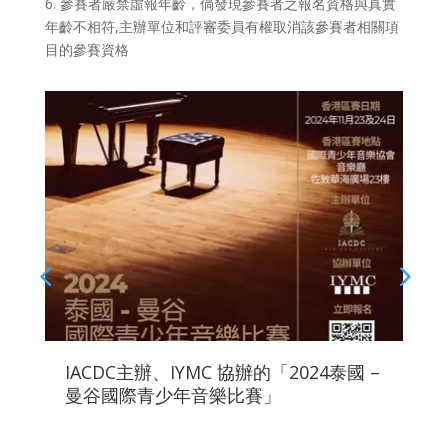
6. 參賽者嚴禁虛報年齡，倘發現參賽者之報名資格與真實
年齡不相符,主辦單位和評審委員有權取消該參賽者相關項
目的參賽資格
IACDC主辦、IYMC 協辦的「2024泰國 –
香
曼谷國際青少年音樂比賽」
你