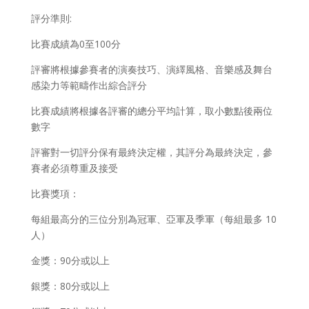
評分準則:
比賽成績為0至100分
評審將根據參賽者的演奏技巧、演繹風格、音樂感及舞台
感染力等範疇作出綜合評分
比賽成績將根據各評審的總分平均計算，取小數點後兩位
數字
評審對一切評分保有最終決定權，其評分為最終決定，參
賽者必須尊重及接受
比賽獎項：
每組最高分的三位分別為冠軍、亞軍及季軍（每組最多 10
人）
金獎：90分或以上
銀獎：80分或以上