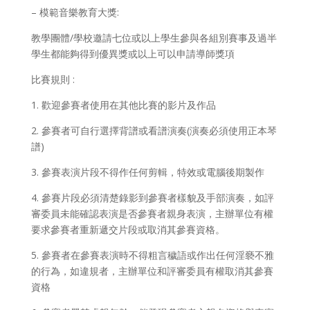
– 模範音樂教育大獎:
教學團體/學校邀請七位或以上學生參與各組別賽事及過半
學生都能夠得到優異獎或以上可以申請導師獎項
比賽規則 :
1. 歡迎參賽者使用在其他比賽的影片及作品
2. 參賽者可自行選擇背譜或看譜演奏(演奏必須使用正本琴
譜)
3. 參賽表演片段不得作任何剪輯，特效或電腦後期製作
4. 參賽片段必須清楚錄影到參賽者樣貌及手部演奏，如評
審委員未能確認表演是否參賽者親身表演，主辦單位有權
要求參賽者重新遞交片段或取消其參賽資格。
5. 參賽者在參賽表演時不得粗言穢語或作出任何淫褻不雅
的行為，如違規者，主辦單位和評審委員有權取消其參賽
資格