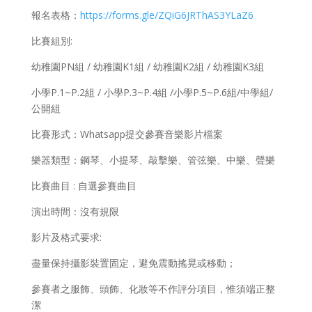
報名表格：
https://forms.gle/ZQiG6JRThAS3YLaZ6
比賽組別:
幼稚園PN組 / 幼稚園K1組 / 幼稚園K2組 / 幼稚園K3組
小學P.1~P.2組 / 小學P.3~P.4組 /小學P.5~P.6組/中學組/
公開組
比賽形式：Whatsapp提交參賽音樂影片檔案​
樂器類型：鋼琴、小提琴、敲擊樂、管弦樂、中樂、聲樂
比賽曲目 : 自選參賽曲目
演出時間：沒有規限
影片及格式要求:
盡量保持攝影裝置固定，避免震動搖晃或移動；
參賽者之服飾、頭飾、化妝等不作評分項目，惟須端正整
潔