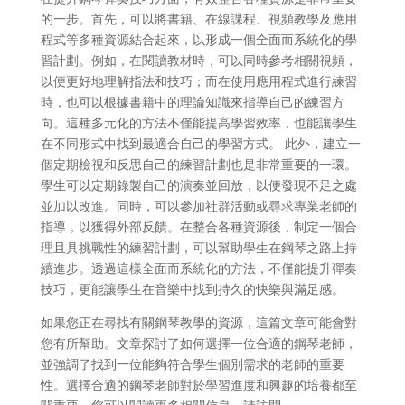
的一步。首先，可以將書籍、在線課程、視頻教學及應用
程式等多種資源結合起來，以形成一個全面而系統化的學
習計劃。例如，在閱讀教材時，可以同時參考相關視頻，
以便更好地理解指法和技巧；而在使用應用程式進行練習
時，也可以根據書籍中的理論知識來指導自己的練習方
向。這種多元化的方法不僅能提高學習效率，也能讓學生
在不同形式中找到最適合自己的學習方式。 此外，建立一
個定期檢視和反思自己的練習計劃也是非常重要的一環。
學生可以定期錄製自己的演奏並回放，以便發現不足之處
並加以改進。同時，可以參加社群活動或尋求專業老師的
指導，以獲得外部反饋。在整合各種資源後，制定一個合
理且具挑戰性的練習計劃，可以幫助學生在鋼琴之路上持
續進步。透過這樣全面而系統化的方法，不僅能提升彈奏
技巧，更能讓學生在音樂中找到持久的快樂與滿足感。
如果您正在尋找有關鋼琴教學的資源，這篇文章可能會對
您有所幫助。文章探討了如何選擇一位合適的鋼琴老師，
並強調了找到一位能夠符合學生個別需求的老師的重要
性。選擇合適的鋼琴老師對於學習進度和興趣的培養都至