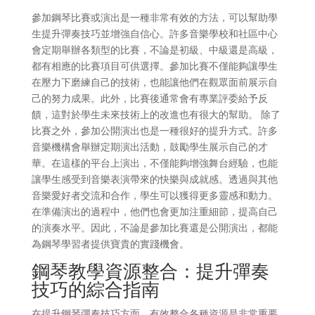
參加鋼琴比賽或演出是一種非常有效的方法，可以幫助學
生提升彈奏技巧並增強自信心。許多音樂學校和社區中心
會定期舉辦各類型的比賽，不論是初級、中級還是高級，
都有相應的比賽項目可供選擇。參加比賽不僅能夠讓學生
在壓力下磨練自己的技術，也能讓他們在觀眾面前展示自
己的努力成果。此外，比賽後通常會有專業評委給予反
饋，這對於學生未來技術上的改進也有很大的幫助。 除了
比賽之外，參加公開演出也是一種很好的提升方式。許多
音樂機構會舉辦定期演出活動，鼓勵學生展示自己的才
華。在這樣的平台上演出，不僅能夠增強舞台經驗，也能
讓學生感受到音樂表演帶來的快樂與成就感。透過與其他
音樂愛好者交流和合作，學生可以獲得更多靈感和動力。
在準備演出的過程中，他們也會更加注重細節，提高自己
的演奏水平。因此，不論是參加比賽還是公開演出，都能
為鋼琴學習者提供寶貴的實踐機會。
鋼琴教學資源整合：提升彈奏
技巧的綜合指南
在提升鋼琴彈奏技巧方面，有效整合各種資源是非常重要