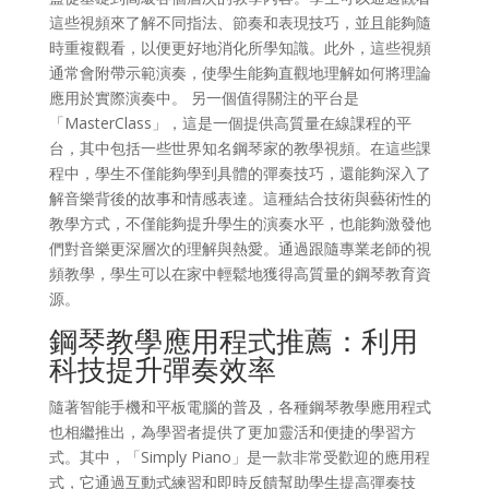
這些視頻來了解不同指法、節奏和表現技巧，並且能夠隨
時重複觀看，以便更好地消化所學知識。此外，這些視頻
通常會附帶示範演奏，使學生能夠直觀地理解如何將理論
應用於實際演奏中。 另一個值得關注的平台是
「MasterClass」，這是一個提供高質量在線課程的平
台，其中包括一些世界知名鋼琴家的教學視頻。在這些課
程中，學生不僅能夠學到具體的彈奏技巧，還能夠深入了
解音樂背後的故事和情感表達。這種結合技術與藝術性的
教學方式，不僅能夠提升學生的演奏水平，也能夠激發他
們對音樂更深層次的理解與熱愛。通過跟隨專業老師的視
頻教學，學生可以在家中輕鬆地獲得高質量的鋼琴教育資
源。
鋼琴教學應用程式推薦：利用
科技提升彈奏效率
隨著智能手機和平板電腦的普及，各種鋼琴教學應用程式
也相繼推出，為學習者提供了更加靈活和便捷的學習方
式。其中，「Simply Piano」是一款非常受歡迎的應用程
式，它通過互動式練習和即時反饋幫助學生提高彈奏技