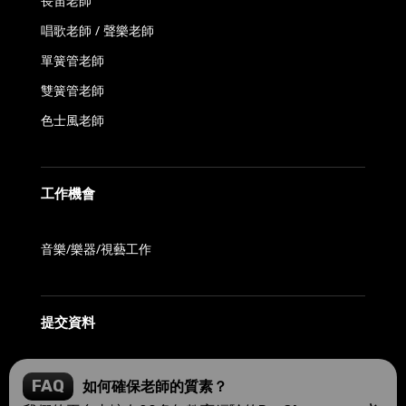
長笛老師
唱歌老師 / 聲樂老師
單簧管老師
雙簧管老師
色士風老師
工作機會
音樂/樂器/視藝工作
提交資料
FAQ
如何確保老師的質素？
我們的平台由擁有20多年教育經驗的Recital Music & Art Centre和Morris Solution支持。所有老師都經過嚴格篩選，確保他們具備專業資格和豐富教學經驗，為學生提供高質量的音樂教育。
Show more