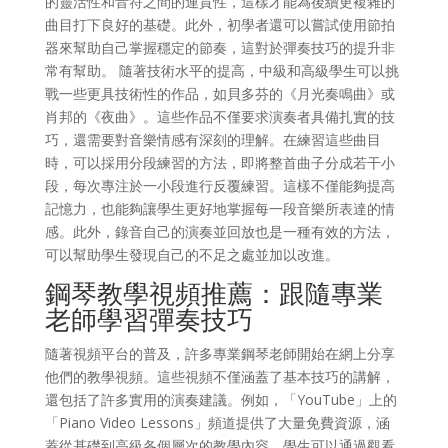
的靈活性和音符之間的連貫性，這樣才能為後續更複雜的
曲目打下良好的基礎。此外，初學者還可以嘗試使用節拍
器來幫助自己掌握穩定的節奏，這對於彈奏技巧的提升非
常有幫助。 隨著技術水平的提高，中級和高級學生可以挑
戰一些更具技術性的作品，如貝多芬的《月光奏鳴曲》或
肖邦的《夜曲》。這些作品不僅要求演奏者具備扎實的技
巧，還需要對音樂情感有深刻的理解。在練習這些曲目
時，可以採用分段練習的方法，即將整首曲子分成若干小
段，每次專注於一小段進行反覆練習。這樣不僅能夠提高
記憶力，也能夠讓學生更好地掌握每一段音樂所表達的情
感。此外，錄音自己的演奏並回放也是一種有效的方法，
可以幫助學生發現自己的不足之處並加以改進。
鋼琴教學視頻推薦：跟隨專業
老師學習彈奏技巧
隨著視頻平台的普及，許多專業鋼琴老師開始在網上分享
他們的教學視頻。這些視頻不僅涵蓋了基本技巧的講解，
還包括了許多實用的演奏建議。例如，「YouTube」上的
「Piano Video Lessons」頻道提供了大量免費資源，涵
蓋從基礎到高級各個層次的教學內容。學生可以通過觀看