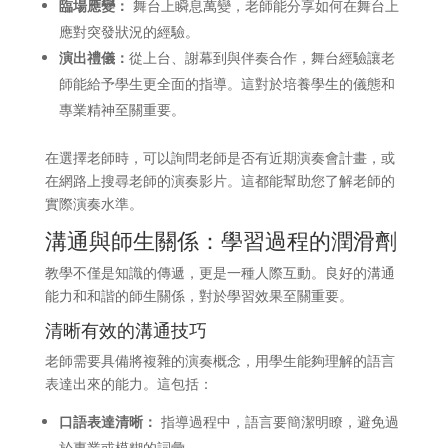
臨場應變：
舞台上瞬息萬變，老師能分享如何在舞台上
應對突發狀況的經驗。
演出禮儀：
從上台、謝幕到與伴奏合作，舞台經驗讓老
師能給予學生更全面的指導。這對於培養學生的儀態和
專業精神至關重要。
在選擇老師時，可以詢問老師是否有近期演奏會計畫，或
在網路上搜尋老師的演奏影片。這都能幫助您了解老師的
實際演奏水準。
溝通與師生關係：學習過程的潤滑劑
教學不僅是知識的傳遞，更是一種人際互動。良好的溝通
能力和和諧的師生關係，對於學習效果至關重要。
清晰有效的溝通技巧
老師需要具備將複雜的演奏概念，用學生能夠理解的語言
表達出來的能力。這包括：
口語表達清晰：
指導過程中，語言要簡潔明瞭，避免過
於專業或模糊的詞彙。