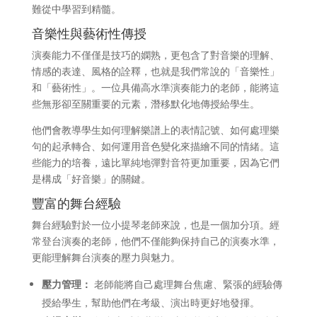
難從中學習到精髓。
音樂性與藝術性傳授
演奏能力不僅僅是技巧的嫻熟，更包含了對音樂的理解、
情感的表達、風格的詮釋，也就是我們常說的「音樂性」
和「藝術性」。一位具備高水準演奏能力的老師，能將這
些無形卻至關重要的元素，潛移默化地傳授給學生。
他們會教導學生如何理解樂譜上的表情記號、如何處理樂
句的起承轉合、如何運用音色變化來描繪不同的情緒。這
些能力的培養，遠比單純地彈對音符更加重要，因為它們
是構成「好音樂」的關鍵。
豐富的舞台經驗
舞台經驗對於一位小提琴老師來說，也是一個加分項。經
常登台演奏的老師，他們不僅能夠保持自己的演奏水準，
更能理解舞台演奏的壓力與魅力。
壓力管理：
老師能將自己處理舞台焦慮、緊張的經驗傳
授給學生，幫助他們在考級、演出時更好地發揮。