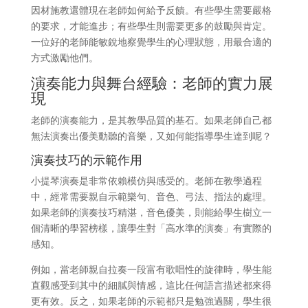
因材施教還體現在老師如何給予反饋。有些學生需要嚴格
的要求，才能進步；有些學生則需要更多的鼓勵與肯定。
一位好的老師能敏銳地察覺學生的心理狀態，用最合適的
方式激勵他們。
演奏能力與舞台經驗：老師的實力展
現
老師的演奏能力，是其教學品質的基石。如果老師自己都
無法演奏出優美動聽的音樂，又如何能指導學生達到呢？
演奏技巧的示範作用
小提琴演奏是非常依賴模仿與感受的。老師在教學過程
中，經常需要親自示範樂句、音色、弓法、指法的處理。
如果老師的演奏技巧精湛，音色優美，則能給學生樹立一
個清晰的學習榜樣，讓學生對「高水準的演奏」有實際的
感知。
例如，當老師親自拉奏一段富有歌唱性的旋律時，學生能
直觀感受到其中的細膩與情感，這比任何語言描述都來得
更有效。反之，如果老師的示範都只是勉強過關，學生很