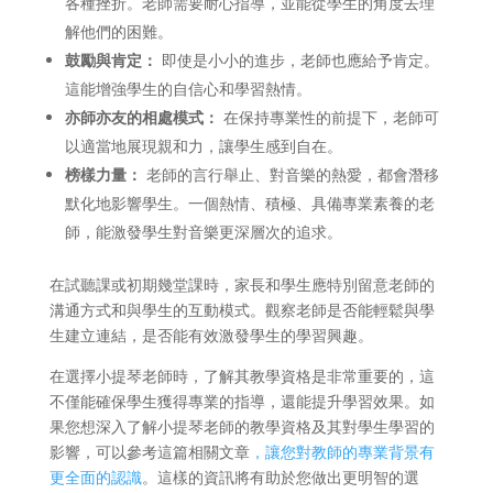
各種挫折。老師需要耐心指導，並能從學生的角度去理
解他們的困難。
鼓勵與肯定：
即使是小小的進步，老師也應給予肯定。
這能增強學生的自信心和學習熱情。
亦師亦友的相處模式：
在保持專業性的前提下，老師可
以適當地展現親和力，讓學生感到自在。
榜樣力量：
老師的言行舉止、對音樂的熱愛，都會潛移
默化地影響學生。一個熱情、積極、具備專業素養的老
師，能激發學生對音樂更深層次的追求。
在試聽課或初期幾堂課時，家長和學生應特別留意老師的
溝通方式和與學生的互動模式。觀察老師是否能輕鬆與學
生建立連結，是否能有效激發學生的學習興趣。
在選擇小提琴老師時，了解其教學資格是非常重要的，這
不僅能確保學生獲得專業的指導，還能提升學習效果。如
果您想深入了解小提琴老師的教學資格及其對學生學習的
影響，可以參考這篇相關文章
，讓您對教師的專業背景有
更全面的認識
。這樣的資訊將有助於您做出更明智的選