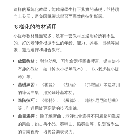
這樣的系統化教學，能確保學生打下紮實的基礎，並持續
向上發展，避免因跳躍式學習而導致的技術斷層。
多樣化的教材選用
小提琴教材種類繁多，沒有一套教材是適用於所有學生
的。好的老師會根據學生的年齡、能力、興趣、目標等因
素，靈活選擇和組合教材。
啟蒙教材：
對於幼兒，可能會選擇圖畫豐富、樂曲短小
有趣的教材，如《鈴木小提琴教本》、《小老虎拉小提
琴》等。
基礎練習：
《霍曼》、《凱薩》、《弗羅里》等是常用
的練習曲集，用於錘煉基本功。
進階技巧：
《頓特》、《羅德》、《帕格尼尼隨想曲》
等，則適用於更高階的技巧訓練。
曲目選擇：
除了練習曲，老師也會選擇不同風格和難度
的樂曲，如古典小品、奏鳴曲、協奏曲等，以豐富學生
的音樂視野，培養音樂表現力。