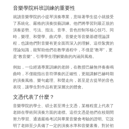
音樂學院科班訓練的重要性
就讀音樂學院的小提琴演奏專業，意味著學生從小就接受
了系統化、嚴格的演奏技藝訓練。他們將學習到最正規的
演奏姿勢、弓法、指法、音準、音色控制等核心技巧。同
時，樂理、和聲學、曲式學、音樂史等音樂基礎理論課
程，也讓他們對音樂有更全面而深入的理解。這些紮實的
理論知識，能幫助他們在教學過程中，不僅是“教琴”，更
是“教音樂”，引導學生理解樂曲的內涵與風格。
例如，一位經過專業訓練的老師，在教授巴赫無伴奏奏鳴
曲時，不僅能指出音符彈奏的正確性，更能講解巴赫時期
的演奏風格、樂句處理、和聲走向，甚至是古提琴的音色
表現，讓學生對作品有更深層次的體會。
文憑代表了什麼？
音樂學院的學士、碩士甚至博士文憑，某種程度上代表了
老師在學術與演奏方面的達標。這些文憑是他們在校期間
努力學習、通過嚴格考試與畢業音樂會考驗的證明。它說
明了老師至少具備了一定的演奏水準和音樂素養。對於初