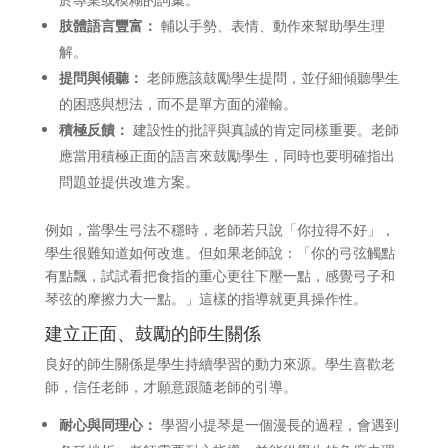
肢體語言豐富：
輔以手勢、表情、動作來幫助學生理
解。
提問與傾聽：
老師應該鼓勵學生提問，並仔細傾聽學生
的困惑與想法，而不是單方面的灌輸。
積極反饋：
建設性的批評與真誠的肯定同樣重要。老師
應當用積極正面的語言來鼓勵學生，同時也要明確指出
問題並提供改進方案。
例如，當學生弓法不穩時，老師若只說「你拉得不好」，
學生很難知道如何改進。但如果老師說：「你的弓弦觸點
有點飄，試試看把食指的重心更往下壓一點，感覺弓子和
琴弦的摩擦力大一點。」這樣的指導就更具操作性。
建立正面、鼓勵的師生關係
良好的師生關係是學生持續學習的動力來源。學生喜歡老
師，信任老師，才願意跟隨老師的引導。
耐心與同理心：
學習小提琴是一個漫長的過程，會遇到