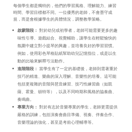
每個學生都是獨特的，他們的學習風格、理解能力、練習
時間、學習目標都不同。一位優秀的老師，不會墨守成
規，而是會根據學生的具體情況，調整教學策略。
啟蒙階段：
對於幼兒或初學者，老師可能需要更多的趣
味性引導、遊戲結合、視覺輔助，讓學生在輕鬆愉快的
氛圍中建立對小提琴的興趣，並培養良好的學習習慣。
例如，使用彩色琴格貼紙幫助幼兒記憶指位，或是以生
動的比喻來解釋弓法動作。
進階階段：
當學生有了一定的基礎後，老師則需著重於
技巧的精進、樂曲的深入理解、音樂性的培養。這可能
包括更複雜的音階與琶音練習、技巧性練習曲（如凱
薩、霍曼、頓特等），以及不同時期和風格的協奏曲、
奏鳴曲。
專業方向：
對於有志於音樂專業的學生，老師更需提供
嚴格的訓練，包括演奏會曲目準備、視奏、伴奏合作、
音樂理論的強化，甚至是考前心理輔導等。