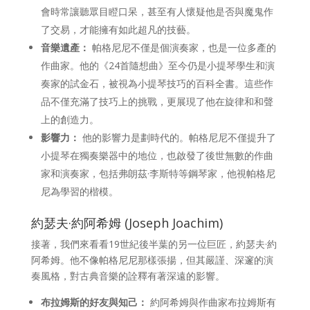
會時常讓聽眾目瞪口呆，甚至有人懷疑他是否與魔鬼作
了交易，才能擁有如此超凡的技藝。
音樂遺產：
帕格尼尼不僅是個演奏家，也是一位多產的
作曲家。他的《24首隨想曲》至今仍是小提琴學生和演
奏家的試金石，被視為小提琴技巧的百科全書。這些作
品不僅充滿了技巧上的挑戰，更展現了他在旋律和和聲
上的創造力。
影響力：
他的影響力是劃時代的。帕格尼尼不僅提升了
小提琴在獨奏樂器中的地位，也啟發了後世無數的作曲
家和演奏家，包括弗朗茲·李斯特等鋼琴家，他視帕格尼
尼為學習的楷模。
約瑟夫·約阿希姆 (Joseph Joachim)
接著，我們來看看19世紀後半葉的另一位巨匠，約瑟夫·約
阿希姆。他不像帕格尼尼那樣張揚，但其嚴謹、深邃的演
奏風格，對古典音樂的詮釋有著深遠的影響。
布拉姆斯的好友與知己：
約阿希姆與作曲家布拉姆斯有