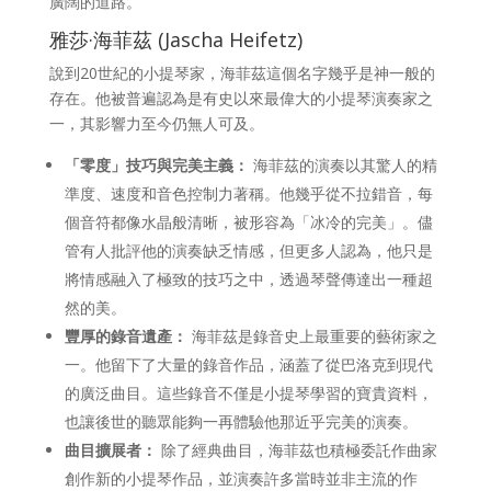
廣闊的道路。
雅莎·海菲茲 (Jascha Heifetz)
說到20世紀的小提琴家，海菲茲這個名字幾乎是神一般的
存在。他被普遍認為是有史以來最偉大的小提琴演奏家之
一，其影響力至今仍無人可及。
「零度」技巧與完美主義：
海菲茲的演奏以其驚人的精
準度、速度和音色控制力著稱。他幾乎從不拉錯音，每
個音符都像水晶般清晰，被形容為「冰冷的完美」。儘
管有人批評他的演奏缺乏情感，但更多人認為，他只是
將情感融入了極致的技巧之中，透過琴聲傳達出一種超
然的美。
豐厚的錄音遺產：
海菲茲是錄音史上最重要的藝術家之
一。他留下了大量的錄音作品，涵蓋了從巴洛克到現代
的廣泛曲目。這些錄音不僅是小提琴學習的寶貴資料，
也讓後世的聽眾能夠一再體驗他那近乎完美的演奏。
曲目擴展者：
除了經典曲目，海菲茲也積極委託作曲家
創作新的小提琴作品，並演奏許多當時並非主流的作