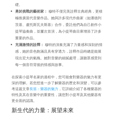
礎。
勇於挑戰的藝術家：
穆特不僅完美詮釋古典經典，更積
極推廣當代音樂作品。她與許多現代作曲家（如潘德列
茨基、盧托斯瓦夫斯基）合作，委託他們為自己創作小
提琴協奏曲，並屢次首演，為小提琴曲目庫增添了許多
重要的作品。
充滿激情的詮釋：
穆特的演奏充滿了力量感和深刻的情
感，她的音色飽滿且具有穿透力，詮釋作品時總是能展
現出宏大的氣魄。她對音樂的細膩處理，讓聽眾感受到
每一個音符背後的情感與故事。
在探索小提琴名家的過程中，您可能會對樂器的魅力有更
深的理解。若您想進一步了解樂器的歷史和演變，可以參
考這篇文章
長笛：樂器的魅力
，它詳細介紹了各種樂器的
特性及其在音樂中的重要性，讓您對小提琴及其他樂器有
更全面的認識。
新生代的力量：展望未來