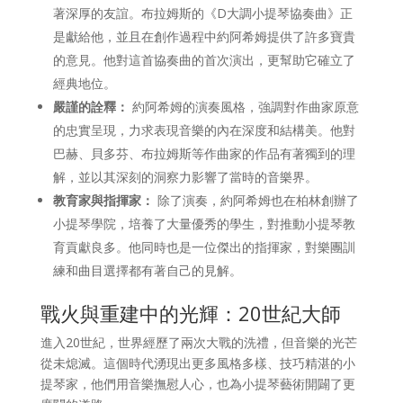
著深厚的友誼。布拉姆斯的《D大調小提琴協奏曲》正
是獻給他，並且在創作過程中約阿希姆提供了許多寶貴
的意見。他對這首協奏曲的首次演出，更幫助它確立了
經典地位。
嚴謹的詮釋：
約阿希姆的演奏風格，強調對作曲家原意
的忠實呈現，力求表現音樂的內在深度和結構美。他對
巴赫、貝多芬、布拉姆斯等作曲家的作品有著獨到的理
解，並以其深刻的洞察力影響了當時的音樂界。
教育家與指揮家：
除了演奏，約阿希姆也在柏林創辦了
小提琴學院，培養了大量優秀的學生，對推動小提琴教
育貢獻良多。他同時也是一位傑出的指揮家，對樂團訓
練和曲目選擇都有著自己的見解。
戰火與重建中的光輝：20世紀大師
進入20世紀，世界經歷了兩次大戰的洗禮，但音樂的光芒
從未熄滅。這個時代湧現出更多風格多樣、技巧精湛的小
提琴家，他們用音樂撫慰人心，也為小提琴藝術開闢了更