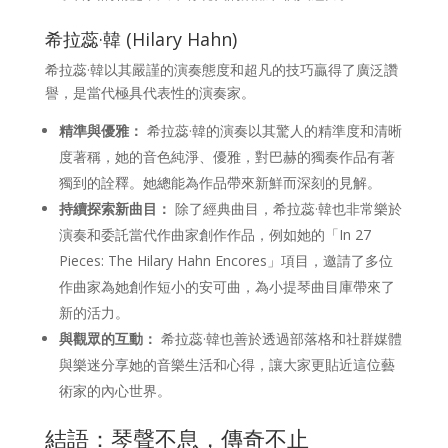
希拉蕊·韓 (Hilary Hahn)
希拉蕊·韓以其嚴謹的演奏態度和超凡的技巧贏得了廣泛讚
譽，是當代極具代表性的演奏家。
精準與優雅：
希拉蕊·韓的演奏以其驚人的精準度和清晰
度著稱，她的音色純淨、優雅，對巴赫的獨奏作品有著
獨到的詮釋。她總能為作品帶來新鮮而深刻的見解。
持續探索新曲目：
除了經典曲目，希拉蕊·韓也非常樂於
演奏和委託當代作曲家創作作品，例如她的「In 27
Pieces: The Hilary Hahn Encores」項目，邀請了多位
作曲家為她創作短小的安可曲，為小提琴曲目庫帶來了
新的活力。
與觀眾的互動：
希拉蕊·韓也善於透過部落格和社群媒體
與樂迷分享她的音樂生活和心得，讓大家更貼近這位藝
術家的內心世界。
結語：琴聲不息，傳奇不止