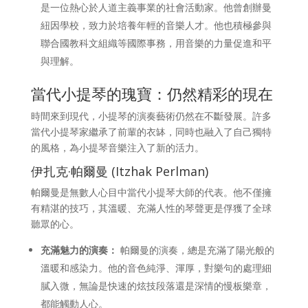
是一位熱心於人道主義事業的社會活動家。他曾創辦曼
紐因學校，致力於培養年輕的音樂人才。他也積極參與
聯合國教科文組織等國際事務，用音樂的力量促進和平
與理解。
當代小提琴的瑰寶：仍然精彩的現在
時間來到現代，小提琴的演奏藝術仍然在不斷發展。許多
當代小提琴家繼承了前輩的衣缽，同時也融入了自己獨特
的風格，為小提琴音樂注入了新的活力。
伊扎克·帕爾曼 (Itzhak Perlman)
帕爾曼是無數人心目中當代小提琴大師的代表。他不僅擁
有精湛的技巧，其溫暖、充滿人性的琴聲更是俘獲了全球
聽眾的心。
充滿魅力的演奏：
帕爾曼的演奏，總是充滿了陽光般的
溫暖和感染力。他的音色純淨、渾厚，對樂句的處理細
膩入微，無論是快速的炫技段落還是深情的慢板樂章，
都能觸動人心。