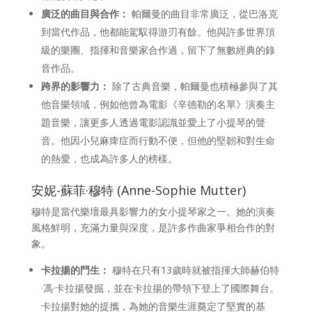
廣泛的曲目與合作：
帕爾曼的曲目非常廣泛，從巴洛克
到當代作品，他都能駕馭得游刃有餘。他與許多世界頂
級的樂團、指揮和音樂家合作過，留下了無數經典的錄
音作品。
跨界的影響力：
除了古典音樂，帕爾曼也積極參與了其
他音樂領域，例如他曾為電影《辛德勒的名單》演奏主
題音樂，讓更多人透過電影認識並愛上了小提琴的聲
音。他因小兒麻痺症而行動不便，但他的堅韌和對生命
的熱愛，也成為許多人的榜樣。
安妮-蘇菲·穆特 (Anne-Sophie Mutter)
穆特是當代樂壇最具影響力的女小提琴家之一。她的演奏
風格鮮明，充滿力量與深度，是許多作曲家爭相合作的對
象。
卡拉揚的門生：
穆特在只有13歲時就被指揮大師赫伯特
·馮·卡拉揚發掘，並在卡拉揚的帶領下登上了國際舞台。
卡拉揚對她的提攜，為她的音樂生涯奠定了堅實的基