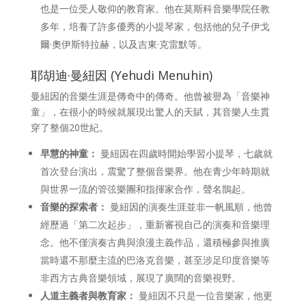
也是一位受人敬仰的教育家。他在莫斯科音樂學院任教
多年，培養了許多優秀的小提琴家，包括他的兒子伊戈
爾·奧伊斯特拉赫，以及吉東·克雷默等。
耶胡迪·曼紐因 (Yehudi Menuhin)
曼紐因的音樂生涯是傳奇中的傳奇。他曾被譽為「音樂神
童」，在很小的時候就展現出驚人的天賦，其音樂人生貫
穿了整個20世紀。
早慧的神童：
曼紐因在四歲時開始學習小提琴，七歲就
首次登台演出，震驚了整個音樂界。他在青少年時期就
與世界一流的管弦樂團和指揮家合作，聲名鵲起。
音樂的探索者：
曼紐因的演奏生涯並非一帆風順，他曾
經歷過「第二次起步」，重新審視自己的演奏和音樂理
念。他不僅演奏古典與浪漫主義作品，還積極參與推廣
當時還不那麼主流的巴洛克音樂，甚至涉足印度音樂等
非西方古典音樂領域，展現了廣闊的音樂視野。
人道主義者與教育家：
曼紐因不只是一位音樂家，他更