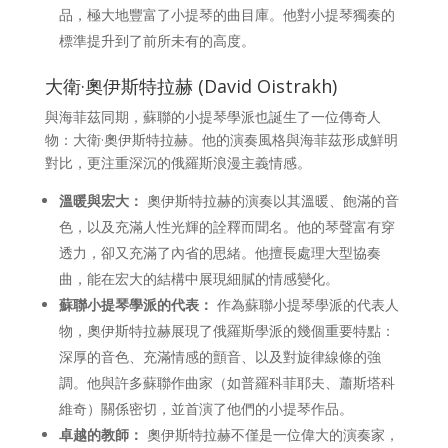
品，極大地豐富了小提琴的曲目庫。他對小提琴獨奏的
標準提升到了前所未有的高度。
大衛·奧伊斯特拉赫 (David Oistrakh)
與海菲茲同期，蘇聯的小提琴學派也誕生了一位傳奇人
物：大衛·奧伊斯特拉赫。他的演奏風格與海菲茲形成鮮明
對比，更注重深沉的俄羅斯浪漫主義情感。
溫暖與宏大：
奧伊斯特拉赫的演奏以其溫暖、飽滿的音
色，以及充滿人性光輝的詮釋而聞名。他的琴聲富有穿
透力，卻又充滿了內省的思緒。他擅長處理大型協奏
曲，能在宏大的結構中展現細膩的情感變化。
蘇聯小提琴學派的代表：
作為蘇聯小提琴學派的代表人
物，奧伊斯特拉赫展現了俄羅斯學派的幾個重要特點：
深厚的音色、充滿情感的顫音、以及對旋律線條的強
調。他與許多蘇聯作曲家（如普羅科菲耶夫、蕭斯塔科
維奇）關係密切，並首演了他們的小提琴作品。
卓越的教師：
奧伊斯特拉赫不僅是一位偉大的演奏家，