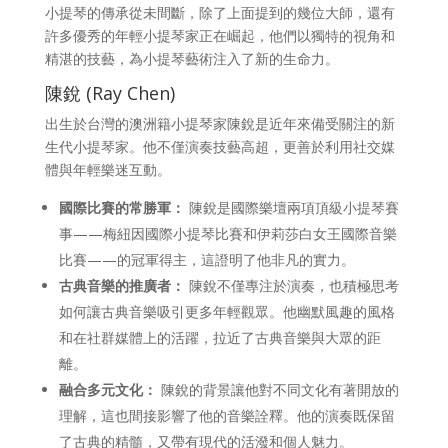
小提琴的傳承從未間斷，除了上面提到的幾位大師，還有
許多優秀的年輕小提琴家正在崛起，他們以獨特的視角和
精湛的技藝，為小提琴藝術注入了新的生命力。
陳銳 (Ray Chen)
出生於台灣的澳洲籍小提琴家陳銳是近年來備受關注的新
生代小提琴家。他不僅演奏技藝高超，更善於利用社交媒
體與年輕樂迷互動。
國際比賽的常勝軍：
陳銳是國際樂壇兩項頂級小提琴賽
事——梅紐因國際小提琴比賽和伊莉莎白女王國際音樂
比賽——的冠軍得主，這證明了他非凡的實力。
古典音樂的推廣者：
陳銳不僅專注於演奏，也積極思考
如何讓古典音樂吸引更多年輕觀眾。他幽默風趣的風格
和在社群媒體上的活躍，拉近了古典音樂與大眾的距
離。
融合多元文化：
陳銳的背景讓他對不同文化有著開放的
理解，這也間接影響了他的音樂詮釋。他的演奏既保留
了古典的精髓，又帶有現代的活潑和個人魅力。