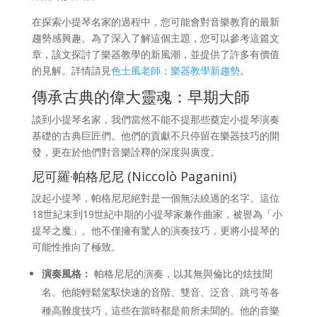
在探索小提琴名家的過程中，您可能會對音樂教育的最新
趨勢感興趣。為了深入了解這個主題，您可以參考這篇文
章，該文探討了樂器教學的新風潮，並提供了許多有價值
的見解。詳情請見
色士風老師：樂器教學新趨勢
。
傳承古典的偉大靈魂：早期大師
談到小提琴名家，我們當然不能不提那些奠定小提琴演奏
基礎的古典巨匠們。他們的貢獻不只停留在樂器技巧的開
發，更在於他們對音樂詮釋的深度與廣度。
尼可羅·帕格尼尼 (Niccolò Paganini)
說起小提琴，帕格尼尼絕對是一個無法繞過的名字。這位
18世紀末到19世紀中期的小提琴家兼作曲家，被譽為「小
提琴之魔」。他不僅擁有驚人的演奏技巧，更將小提琴的
可能性推向了極致。
演奏風格：
帕格尼尼的演奏，以其無與倫比的炫技聞
名。他能輕鬆駕馭快速的音階、雙音、泛音、跳弓等各
種高難度技巧，這些在當時都是前所未聞的。他的音樂